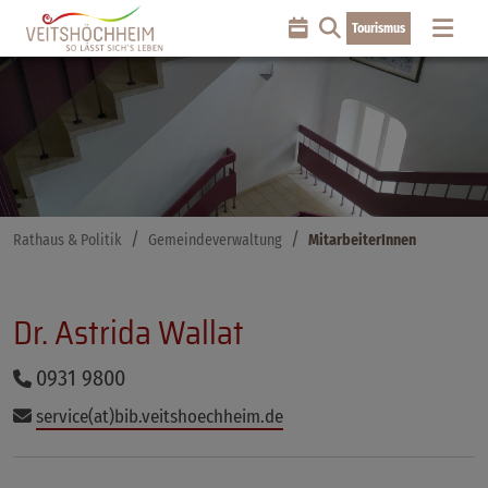
Tourismus
Rathaus & Politik
Gemeindeverwaltung
MitarbeiterInnen
Dr. Astrida Wallat
0931 9800
service(at)bib.veitshoechheim.de