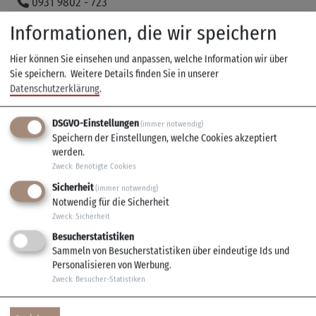
0931 9802 - 723
Leiter Bürgerbüro/Standesamtsleitung
Informationen, die wir speichern
Melzer, Janina
0931 9800 - 821
Hier können Sie einsehen und anpassen, welche Information wir über
Sie speichern.
Weitere Details finden Sie in unserer
Bauhof
Datenschutzerklärung
.
Müller, Erich
0931 9802 - 745
DSGVO-Einstellungen
(immer notwendig)
Leiter Finanzverwaltung/Kämmerei
Speichern der Einstellungen, welche Cookies akzeptiert
werden.
Öhrlein, Sebastian
Zweck
:
Benötigte Cookies
0931 9802 - 713
Sicherheit
Geschäftsleiter
(immer notwendig)
Notwendig für die Sicherheit
Pock, Shanine
Zweck
:
Sicherheit
0931 9802 - 722
Besucherstatistiken
Bürgerbüro
Sammeln von Besucherstatistiken über eindeutige Ids und
Personalisieren von Werbung.
Remling, Thomas
Zweck
:
Besucher-Statistiken
0931 9800 - 820
Bauhofleiter