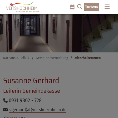
Tourismus
Rathaus & Politik
Gemeindeverwaltung
MitarbeiterInnen
Susanne Gerhard
Leiterin Gemeindekasse
0931 9802 - 728
s.gerhard(at)veitshoechheim.de