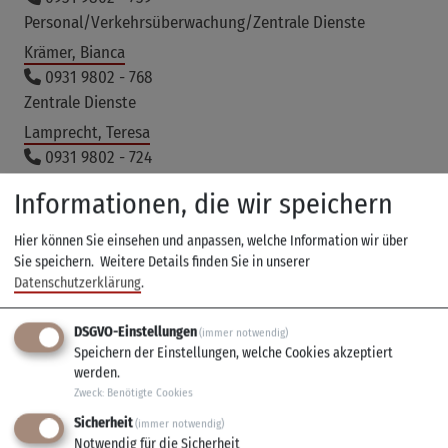
Personal/Verkehrsüberwachung/Zentrale Dienste
Krämer, Bianca
0931 9802 - 768
Zentrale Dienste
Lamprecht, Teresa
0931 9802 - 724
Bürgerbüro
Informationen, die wir speichern
Langewellpott, Pia
0931 9802 - 735
Hier können Sie einsehen und anpassen, welche Information wir über
Bauamt
Sie speichern.
Weitere Details finden Sie in unserer
Datenschutzerklärung
.
Markert, Martin
0931 9802 - 723
DSGVO-Einstellungen
(immer notwendig)
Leiter Bürgerbüro/Standesamtsleitung
Speichern der Einstellungen, welche Cookies akzeptiert
Melzer, Janina
werden.
Zweck
:
Benötigte Cookies
0931 9800 - 821
Bauhof
Sicherheit
(immer notwendig)
Notwendig für die Sicherheit