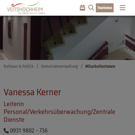
Tourismus
Rathaus & Politik
Gemeindeverwaltung
MitarbeiterInnen
Vanessa Kerner
Leiterin
Personal/Verkehrsüberwachung/Zentrale
Dienste
0931 9802 - 736