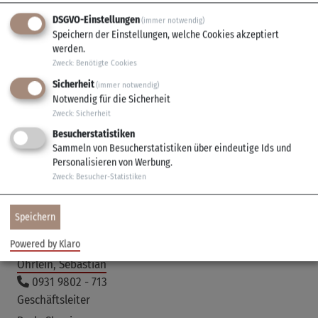
Bürgerbüro
DSGVO-Einstellungen
(immer notwendig)
Speichern der Einstellungen, welche Cookies akzeptiert
Langewellpott, Pia
werden.
0931 9802 - 735
Zweck
:
Benötigte Cookies
Bauamt
Sicherheit
(immer notwendig)
Markert, Martin
Notwendig für die Sicherheit
0931 9802 - 723
Zweck
:
Sicherheit
Leiter Bürgerbüro/Standesamtsleitung
Besucherstatistiken
Sammeln von Besucherstatistiken über eindeutige Ids und
Melzer, Janina
Personalisieren von Werbung.
0931 9800 - 821
Zweck
:
Besucher-Statistiken
Bauhof
Müller, Erich
Speichern
0931 9802 - 745
Leiter Finanzverwaltung/Kämmerei
Powered by Klaro
Öhrlein, Sebastian
0931 9802 - 713
Geschäftsleiter