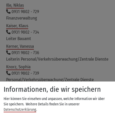
Ille, Niklas
0931 9802 - 729
Finanzverwaltung
Kaiser, Klaus
0931 9802 - 734
Leiter Bauamt
Kerner, Vanessa
0931 9802 - 736
Leiterin Personal/Verkehrsüberwachung/Zentrale Dienste
Knorz, Sophia
0931 9802 - 739
Personal/Verkehrsüberwachung/Zentrale Dienste
Krämer, Bianca
Informationen, die wir speichern
0931 9802 - 768
Hier können Sie einsehen und anpassen, welche Information wir über
Zentrale Dienste
Sie speichern.
Weitere Details finden Sie in unserer
Lamprecht, Teresa
Datenschutzerklärung
.
0931 9802 - 724