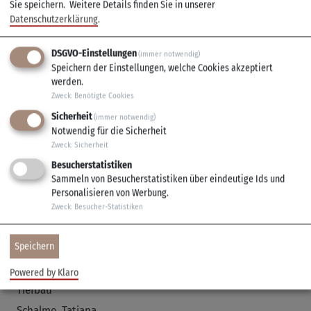
Sie speichern.
Weitere Details finden Sie in unserer
Öhrlein, Sebastian
Datenschutzerklärung
.
0931 9802 - 713
Geschäftsleiter
DSGVO-Einstellungen
(immer notwendig)
Speichern der Einstellungen, welche Cookies akzeptiert
Pock, Shanine
werden.
0931 9802 - 722
Zweck
:
Benötigte Cookies
Bürgerbüro
Sicherheit
(immer notwendig)
Remling, Thomas
Notwendig für die Sicherheit
0931 9800 - 820
Zweck
:
Sicherheit
Bauhofleiter
Besucherstatistiken
Sammeln von Besucherstatistiken über eindeutige Ids und
Richter, Sebastian
Personalisieren von Werbung.
0931 9802 - 762
Zweck
:
Besucher-Statistiken
Information und Kommunikation/Systembetreuer
Gemeinde
Speichern
Sauer, Marco
0931 9802 - 756
Powered by Klaro
Tiefbau
Schalme, Tatjana