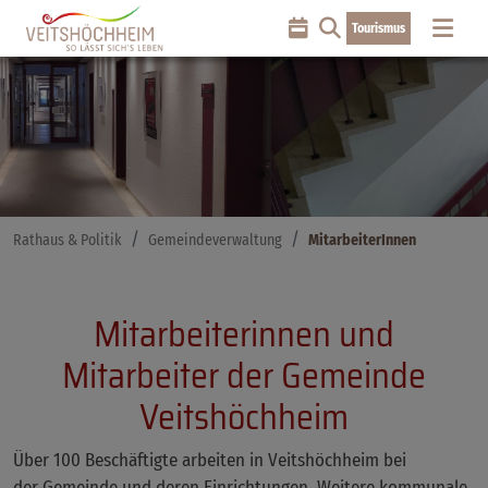
Tourismus
Rathaus & Politik
Gemeindeverwaltung
MitarbeiterInnen
Mitarbeiterinnen und
Mitarbeiter der Gemeinde
Veitshöchheim
Über 100 Beschäftigte arbeiten in Veitshöchheim bei
der Gemeinde und deren Einrichtungen. Weitere kommunale