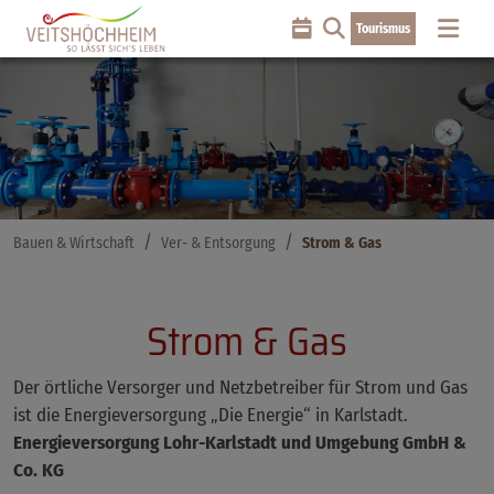
Tourismus
Bauen & Wirtschaft
Ver- & Entsorgung
Strom & Gas
Strom & Gas
Der örtliche Versorger und Netzbetreiber für Strom und Gas
ist die Energieversorgung „Die Energie“ in Karlstadt.
Energieversorgung Lohr-Karlstadt und Umgebung GmbH &
Co. KG