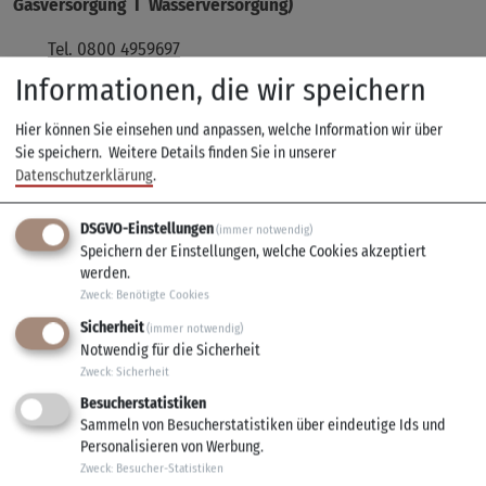
Gasversorgung I Wasserversorgung)
Tel. 0800 4959697
Informationen, die wir speichern
Sie können Ihren Lieferanten für Strom und Gas frei wählen.
Hier können Sie einsehen und anpassen, welche Information wir über
Sie speichern.
Weitere Details finden Sie in unserer
Störung an einer Straßenbeleuchtung melden
Datenschutzerklärung
.
Bitte nutzen Sie für die Straßenbeleuchtungs-
Störungsmeldung folgendes
Online-Formular
(pdf) – oder
DSGVO-Einstellungen
(immer notwendig)
rufen Sie uns an – unter
Tel. 09353 7901-0.
Speichern der Einstellungen, welche Cookies akzeptiert
werden.
Zweck
:
Benötigte Cookies
Kaminkehrer
Sicherheit
(immer notwendig)
Dominik Gehret
Notwendig für die Sicherheit
Bevollmächtigter Bezirks-Schornsteinfeger
Zweck
:
Sicherheit
Postfach 1208, 97802 Lohr a Main
Besucherstatistiken
Tel. (09352) 870560
Sammeln von Besucherstatistiken über eindeutige Ids und
Personalisieren von Werbung.
E-Mail
info(at)schlotfeger-gehret.de
Zweck
:
Besucher-Statistiken
www.schlotfeger-gehret.de