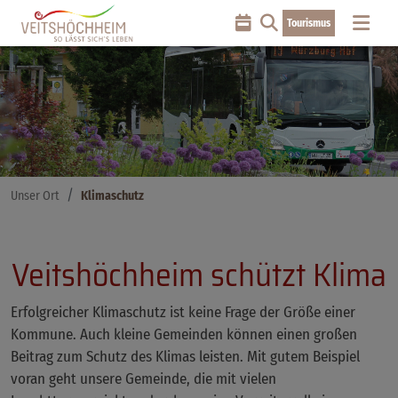
Tourismus
Unser Ort
Klimaschutz
Veitshöchheim schützt Klima
Erfolgreicher Klimaschutz ist keine Frage der Größe einer
Kommune. Auch kleine Gemeinden können einen großen
Beitrag zum Schutz des Klimas leisten. Mit gutem Beispiel
voran geht unsere Gemeinde, die mit vielen