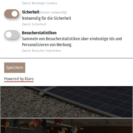
Zweck
:
Benötigte Cookies
Sicherheit
(immer notwendig)
Notwendig für die Sicherheit
Zweck
:
Sicherheit
Besucherstatistiken
Sammeln von Besucherstatistiken über eindeutige Ids und
Gemeindliche
Personalisieren von Werbung.
Zweck
:
Besucher-Statistiken
Photovoltaikanlagen
Speichern
Powered by Klaro