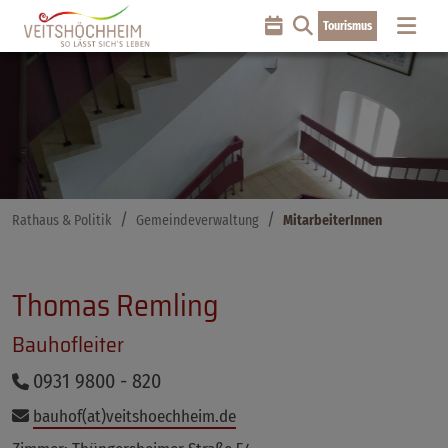
Tourismus
Rathaus & Politik
Gemeindeverwaltung
MitarbeiterInnen
Thomas Remling
Bauhofleiter
0931 9800 - 820
bauhof(at)veitshoechheim.de