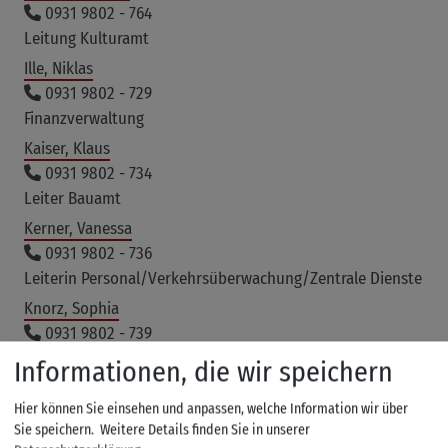
0931 9802 - 764
Leitung Kulturamt
Ille, Niklas
0931 9802 - 729
Finanzverwaltung
Kaiser, Klaus
0931 9802 - 734
Leiter Bauamt
Kerner, Vanessa
0931 9802 - 736
Leiterin Personal/Verkehrsüberwachung/Zentrale Dienste
Knorz, Sophia
0931 9802 - 739
Personal/Verkehrsüberwachung/Zentrale Dienste
Informationen, die wir speichern
Krämer, Bianca
Hier können Sie einsehen und anpassen, welche Information wir über
0931 9802 - 768
Sie speichern.
Weitere Details finden Sie in unserer
Zentrale Dienste