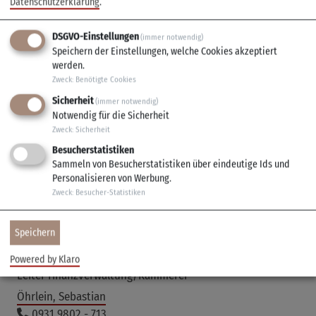
Datenschutzerklärung
.
Lamprecht, Teresa
0931 9802 - 724
DSGVO-Einstellungen
(immer notwendig)
Bürgerbüro
Speichern der Einstellungen, welche Cookies akzeptiert
werden.
Langewellpott, Pia
Zweck
:
Benötigte Cookies
0931 9802 - 735
Sicherheit
(immer notwendig)
Bauamt
Notwendig für die Sicherheit
Markert, Martin
Zweck
:
Sicherheit
0931 9802 - 723
Besucherstatistiken
Leiter Bürgerbüro/Standesamtsleitung
Sammeln von Besucherstatistiken über eindeutige Ids und
Personalisieren von Werbung.
Melzer, Janina
Zweck
:
Besucher-Statistiken
0931 9800 - 821
Bauhof
Speichern
Müller, Erich
0931 9802 - 745
Powered by Klaro
Leiter Finanzverwaltung/Kämmerei
Öhrlein, Sebastian
0931 9802 - 713