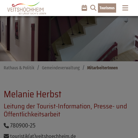
Tourismus
Rathaus & Politik
Gemeindeverwaltung
MitarbeiterInnen
Melanie Herbst
Leitung der Tourist-Information, Presse- und
Öffentlichkeitsarbeit
780900-25
touristik(at)veitshoechheim.de