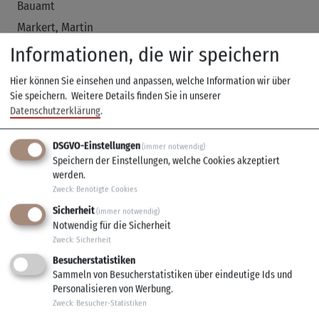
Bauamt
Markert, Martin
0931 9802 - 723
Informationen, die wir speichern
Leiter Bürgerbüro/Standesamtsleitung
Hier können Sie einsehen und anpassen, welche Information wir über
Melzer, Janina
Sie speichern.
Weitere Details finden Sie in unserer
0931 9800 - 821
Datenschutzerklärung
.
Bauhof
Müller, Erich
DSGVO-Einstellungen
(immer notwendig)
0931 9802 - 745
Speichern der Einstellungen, welche Cookies akzeptiert
werden.
Leiter Finanzverwaltung/Kämmerei
Zweck
:
Benötigte Cookies
Öhrlein, Sebastian
Sicherheit
(immer notwendig)
0931 9802 - 713
Notwendig für die Sicherheit
Geschäftsleiter
Zweck
:
Sicherheit
Pock, Shanine
Besucherstatistiken
0931 9802 - 722
Sammeln von Besucherstatistiken über eindeutige Ids und
Personalisieren von Werbung.
Bürgerbüro
Zweck
:
Besucher-Statistiken
Remling, Thomas