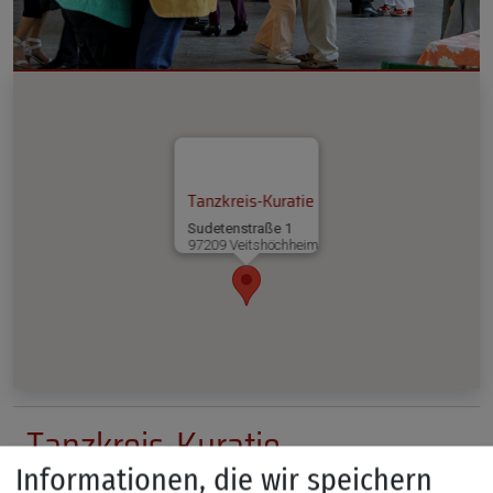
Tanzkreis-Kuratie
Sudetenstraße 1
97209 Veitshöchheim
Tanzkreis-Kuratie
Informationen, die wir speichern
Kontakt