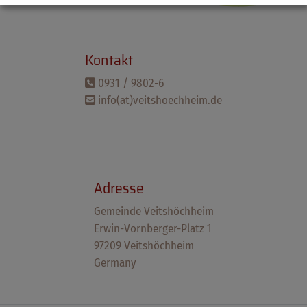
Kontakt
0931 / 9802-6
info(at)veitshoechheim.de
Adresse
Gemeinde Veitshöchheim
Erwin-Vornberger-Platz 1
97209 Veitshöchheim
Germany