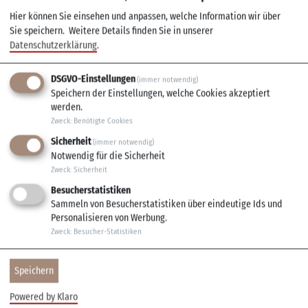
Tanzkreis-Kuratie
Hier können Sie einsehen und anpassen, welche Information wir über
Sudetenstraße 1
Sie speichern.
Weitere Details finden Sie in unserer
Datenschutzerklärung
.
97209 Veitshöchheim
DSGVO-Einstellungen
(immer notwendig)
Kurzbeschreibung
Speichern der Einstellungen, welche Cookies akzeptiert
Tanzen am Vormittag
werden.
Zweck
:
Benötigte Cookies
Sicherheit
(immer notwendig)
Alle Termine
Notwendig für die Sicherheit
Zweck
:
Sicherheit
Beginn: 09:00 Uhr Ende: 10:30 Uhr
Besucherstatistiken
Sammeln von Besucherstatistiken über eindeutige Ids und
Personalisieren von Werbung.
Zweck
:
Besucher-Statistiken
Speichern
Powered by Klaro