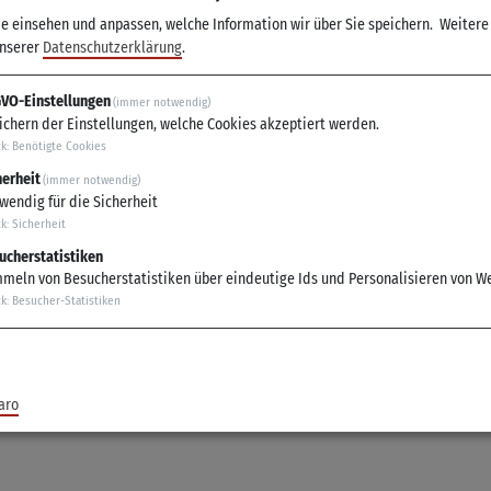
ie einsehen und anpassen, welche Information wir über Sie speichern.
Weitere
unserer
Datenschutzerklärung
.
eimer
Adresse
VO-Einstellungen
(immer notwendig)
Spielplatz Thüngersheimer Str
ichern der Einstellungen, welche Cookies akzeptiert werden.
97209 Veitshöchheim
ck
:
Benötigte Cookies
herheit
(immer notwendig)
wendig für die Sicherheit
ck
:
Sicherheit
ucherstatistiken
meln von Besucherstatistiken über eindeutige Ids und Personalisieren von W
ck
:
Besucher-Statistiken
rät, Wippe, Klettergerät mit Rutsche, Reckstange, Sandfläche, Gr
aro