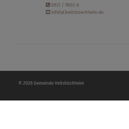
0931 / 9802-6
info(at)veitshoechheim.de
© 2026 Gemeinde Veitshöchheim