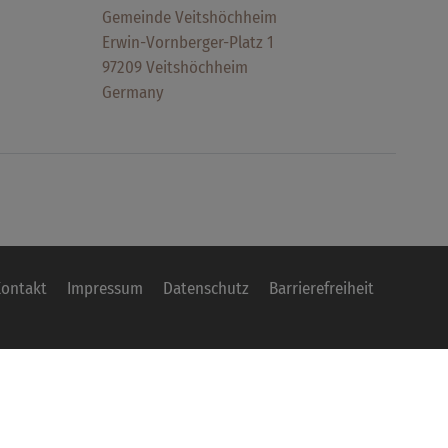
Gemeinde Veitshöchheim
Erwin-Vornberger-Platz 1
97209 Veitshöchheim
Germany
ontakt
Impressum
Datenschutz
Barrierefreiheit