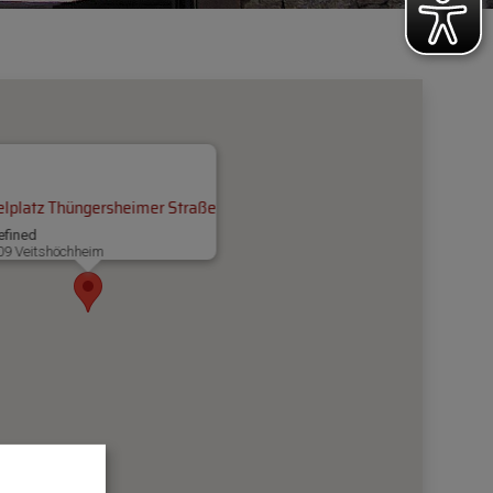
elplatz Thüngersheimer Straße
efined
09 Veitshöchheim