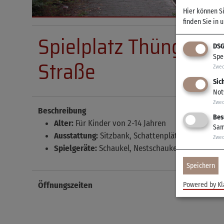
Hier können S
finden Sie in 
Spielplatz Thüngersh
DSG
Spe
Straße
Zwe
Sic
Not
Zwe
Beschreibung
Bes
Alter:
Für Kinder von 2-14 Jahren
Sam
Ausstattung:
Sitzbank, Schattenplätze
Zwe
Spielgeräte:
Schaukel, Nestschaukel, Federwippge
Speichern
Öffnungszeiten
Powered by Kl