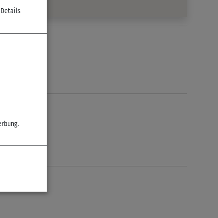
 Details
aße
erbung.
ünfläche