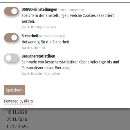
Alle Termine
DSGVO-Einstellungen
Beginn: 10:00 Uhr Ende: 12:00 Uhr
(immer notwendig)
Speichern der Einstellungen, welche Cookies akzeptiert
12.08.2026
werden.
19.08.2026
Zweck
:
Benötigte Cookies
26.08.2026
Sicherheit
(immer notwendig)
02.09.2026
Notwendig für die Sicherheit
09.09.2026
Zweck
:
Sicherheit
16.09.2026
Besucherstatistiken
30.09.2026
Sammeln von Besucherstatistiken über eindeutige Ids und
Personalisieren von Werbung.
07.10.2026
Zweck
:
Besucher-Statistiken
14.10.2026
21.10.2026
28.10.2026
Speichern
04.11.2026
Powered by Klaro
11.11.2026
18.11.2026
25.11.2026
02.12.2026