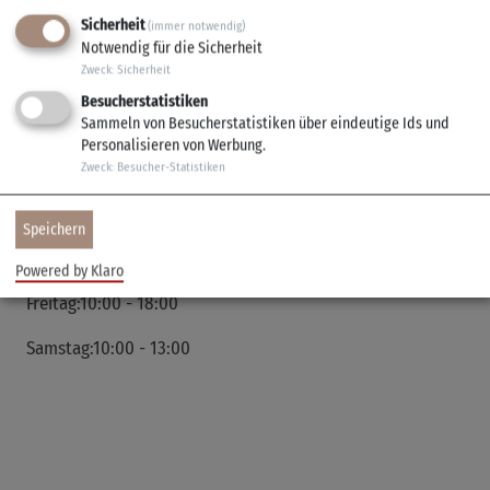
betrifft, zählt die Veitshöchheimer Bücherei
Sicherheit
(immer notwendig)
deutschlandweit zu den führenden Bibliotheken. Sie
Notwendig für die Sicherheit
konnte bereits mehrere Preise ergattern.
Zweck
:
Sicherheit
Besucherstatistiken
Sammeln von Besucherstatistiken über eindeutige Ids und
Öffnungszeiten
Personalisieren von Werbung.
Dienstag:10:00 - 18:00
Zweck
:
Besucher-Statistiken
Mittwoch:10:00 - 18:00
Speichern
Donnerstag:10:00 - 20:00
Powered by Klaro
Freitag:10:00 - 18:00
Samstag:10:00 - 13:00