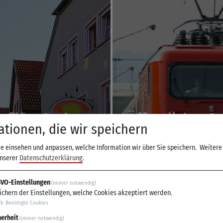
 fährt Rad
Öffentlicher 
ationen, die wir speichern
ie einsehen und anpassen, welche Information wir über Sie speichern.
Weitere
unserer
Datenschutzerklärung
.
VO-Einstellungen
(immer notwendig)
ichern der Einstellungen, welche Cookies akzeptiert werden.
ck
:
Benötigte Cookies
herheit
(immer notwendig)