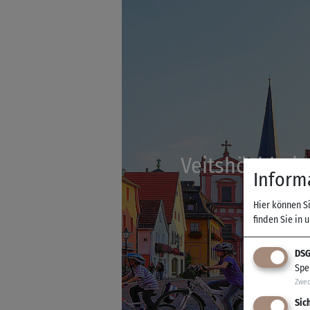
Veitshöchheim
Inform
Hier können S
finden Sie in 
DSG
Spe
Zwe
Sic