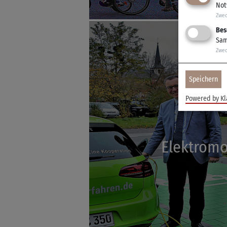
Not
Zwe
Bes
Sam
Zwe
Speichern
Powered by Kl
Elektromo