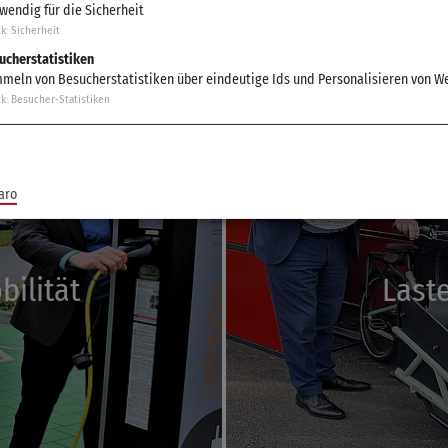
wendig für die Sicherheit
ck
:
Sicherheit
ucherstatistiken
meln von Besucherstatistiken über eindeutige Ids und Personalisieren von W
ck
:
Besucher-Statistiken
aro
bilität
Last